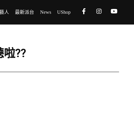
藝人
最新派台
News
UShop
聽啦??