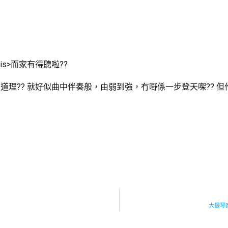
This>而家有得聽啦??
理?? 就好似曲中伴奏般，由弱到強，冇嘢係一步登天㗎?? 但
大提琴家M