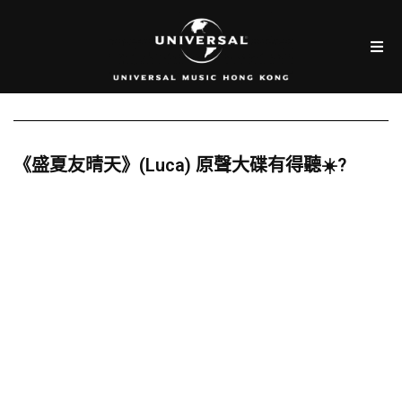
《盛夏友晴天》(Luca) 原聲大碟有得聽☀️?