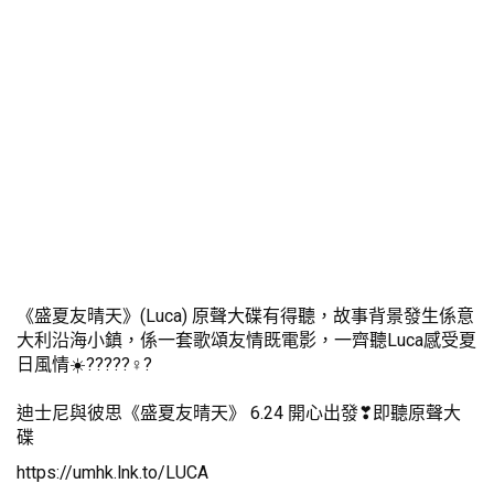
《盛夏友晴天》(Luca) 原聲大碟有得聽，故事背景發生係意
大利沿海小鎮，係一套歌頌友情既電影，一齊聽Luca感受夏
日風情☀️?????‍♀️?
迪士尼與彼思《盛夏友晴天》 6.24 開心出發❣即聽原聲大
碟
https://umhk.lnk.to/LUCA