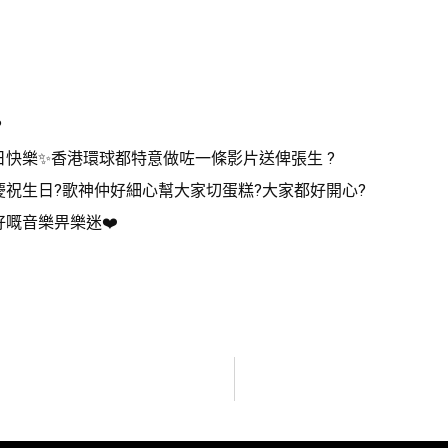
?
快樂✨香港環球都特意做咗一條影片送俾張生 ?
祝生日?歌神仲好細心幫大家切蛋糕?大家都好開心?
嘅音樂畀樂迷❤️