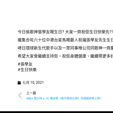
今日係歌神張學友嘅生日? 大家一齊祝佢生日快樂先?
繼集合咗六十位中港台星馬嘅藝人祝福張學友先生生日
噚日環球新生代歌手以及一眾同事喺公司同歌神一齊慶
希望大家會繼續支持佢，祝佢身體健康，繼續帶更多好
#張學友
#生日快樂
七月 10, 2021
上一篇
Mike 曾比特 x JC 陳詠桐《我不是邱比特》合唱版即將上架✨