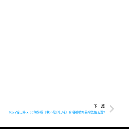
下一篇
Mike曾比特 x JC陳詠桐《我不是邱比特》合唱版帶你品嚐雙倍苦澀?