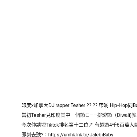
印度x加拿大DJ rapper Tesher ?? ?? 帶啲 Hip-Hop同
當初Tesher見印度其中一個節日——排燈節（Diwal
今次仲請埋Tiktok排名第十二位↗️ 有超過4千6百萬人關注嘅
即刻去聽?：
https://umhk.lnk.to/JalebiBaby