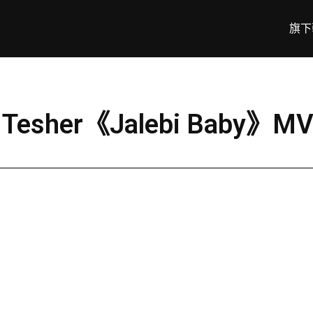
旗下
 Tesher《Jalebi Bab