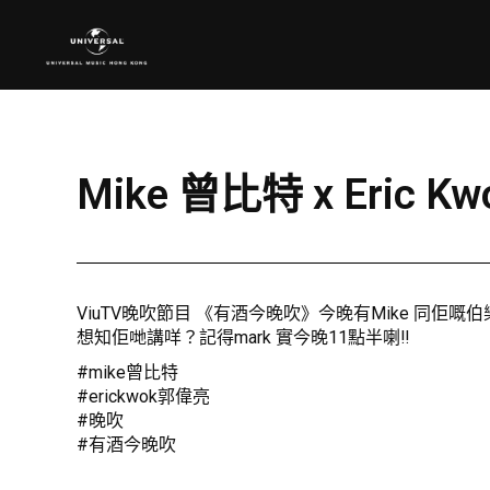
Mike 曾比特 x Eri
ViuTV晚吹節目 《有酒今晚吹》今晚有Mike 同佢嘅伯樂
想知佢哋講咩？記得mark 實今晚11點半喇‼️
#mike曾比特
#erickwok郭偉亮
#晚吹
#有酒今晚吹