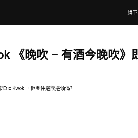
旗下
c Kwok 《晚吹 – 有酒今晚
Eric Kwok ，佢哋仲邊飲邊傾偈?