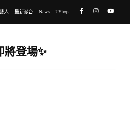
藝人
最新派台
News
UShop
吹》即將登場✨