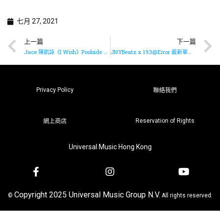
七月 27, 2021
上一篇
下一篇
Jace 陳凱詠《I Wish》Poolside Version 即將推出?✨
JNYBeatz x 193@Error 最新單曲即將推出???
Privacy Policy
聯絡我們
Reservation of Rights
網上商店
Universal Music Hong Kong
Copyright 2025 Universal Music Group N.V.
©
All rights reserved.