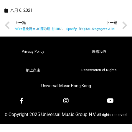
八月 6, 2021
上一篇
下一篇
Mike曾比特 x JC陳詠桐《CHILL CLUB》合唱《我不是邱比特》
Spotify《EQUAL Singapore & Malaysia》封面人物 — Tanya 蔡健雅
Privacy Policy
聯絡我們
Reservation of Rights
網上商店
Universal Music Hong Kong
Copyright 2025 Universal Music Group N.V.
©
All rights reserved.