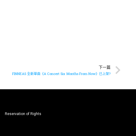
下一篇
FINNEAS 全新單曲《A Concert Six Months From Now》已上架?
Reservation of Rights