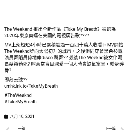
The Weekend 推出全新作品《Take My Breath》被選為
2020年東京奧運在美國的電視廣告歌????
MV上架短短4小時已累積超過一百四十萬人收看✨ MV開始
The Weeknd步向太陽初升的城市，之後佢同穿著黑色衫嘅
演員舞蹈員係地庫disco 跳舞?? 最後The Weeknd被女伴嘅
長髮辮勒死? 喻意當盲目深愛一個人時會缺氧窒息，粉身碎
骨?
即刻去聽??
umhk.lnk.to/TakeMyBreath
#TheWeeknd
#TakeMyBreath
八月 10, 2021
上一篇
下一篇