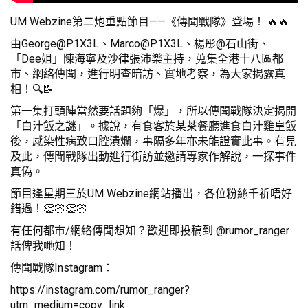
UM Webzine第二炮重點節目——《傳聞戰隊》登場！ 🔥🔥
由George@P1X3L、Marco@P1X3L、楊彤@石山街、
「Dee姐」陳海寧及沙律張沛樂主持，蒐集全港十八區都
市、網絡傳聞，進行明查暗訪、實地考察，為大家揭露真
相！🔍📝
第一集打頭陣當然要話題夠「爆」，所以傳聞戰隊決定揭開
「白汁飯之謎」。據說，有食客於某茶餐廳進食白汁雞皇飯
後，感染性病致口腔潰爛，事隔多年亦未能證實此事。有見
及此，傳聞戰隊出動進行街訪並邀請專家作解說，一探事件
真偽。
節目逢星期三於UM Webzine網站播出，各位粉絲千祈唔好
錯過！👏🏻👏🏻
有任何都市/網絡傳聞想知？歡迎即投稿到 @rumor_ranger
話俾我哋知！
傳聞戰隊Instagram：
https://instagram.com/rumor_ranger?
utm_medium=copy_link