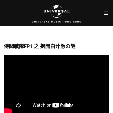
傳聞戰隊EP1 之 揭開白汁飯の謎