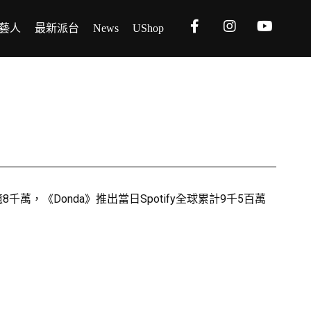
藝人
最新派台
News
UShop
億8千萭，《Donda》推出當日Spotify全球累計9千5百萭