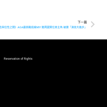
下一篇
性與任性之間》AGA最挑戰底線MV 邀周國賢任男主角 被讚「演技大進步」
Reservation of Rights