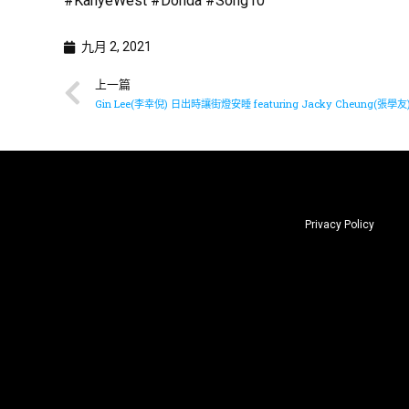
#KanyeWest #Donda #Song10
九月 2, 2021
上一篇
Privacy Policy