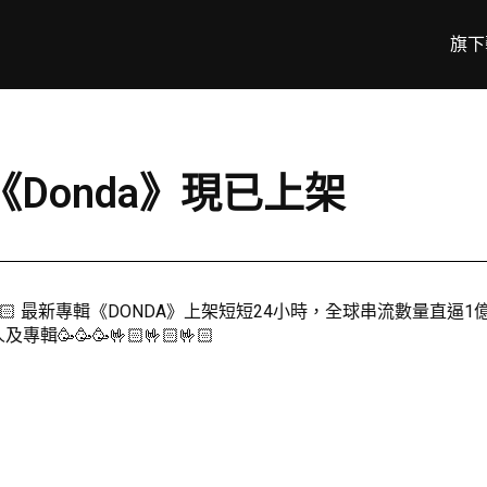
旗下
碟《Donda》現已上架
🤟🏻🤟🏻 最新專輯《DONDA》上架短短24小時，全球串流數量直逼1
🥳🥳🥳🤟🏻🤟🏻🤟🏻