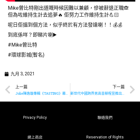
Mike曾比特剛出道嘅時候因難以兼顧，慘被辭退正職🙈
但為咗維持生計去追夢🔥 佢努力工作維持生計💪🏻
呢日佢搵到個方法，似乎終於有方法發達喇！！💰💰
到底係咩？即睇片喇▶️
#Mike曾比特
#環球影城(暫名)
九月 3, 2021
上一篇
下一篇
Jolie陳逸璇專輯《TASTING》幕後花絮
新世代中國跨界男高音蔡程昱推出最新單曲《像光陪影子一樣》
Privacy Policy
聯絡我們
Reservation of Rights
網上商店