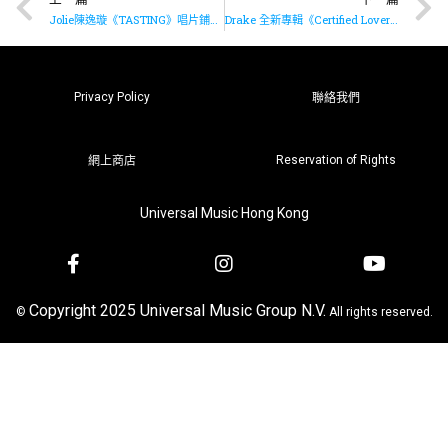
Jolie陳逸璇《TASTING》唱片鋪簽名活動花絮
Drake 全新專輯《Certified Lover Boy》現已推出
Privacy Policy
聯絡我們
Reservation of Rights
網上商店
Universal Music Hong Kong
Copyright 2025 Universal Music Group N.V.
©
All rights reserved.