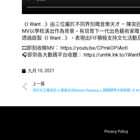
《I Want …》由三位屬於不同界別嘅音樂天才 — 陳奕迅
MV以學校演出作為背景，有培育下一代出色藝術家嘅
透過錄製《I Want …》，表現出FIF積極支持文化活動
🎞️即刻收睇MV：
https://youtu.be/CPmkOPIAotI
🎧即到各大數碼平台收聽：
https://umhk.lnk.to/IWan
九月 10, 2021
上一篇
流行天王陳奕迅 x 歌劇天后Renée Fleming x 國際鋼琴大師郎朗《I Wa
Privacy Policy