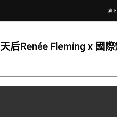
旗下
Renée Fleming x 國