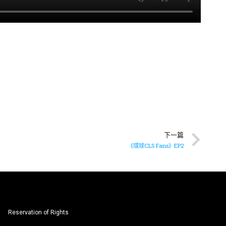
下一篇
《環球CLS Fans》EP2
Reservation of Rights