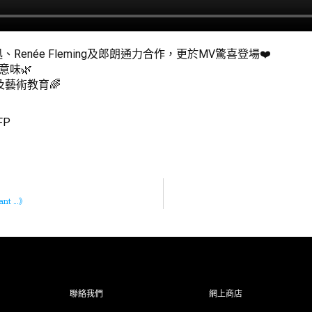
、Renée Fleming及郎朗通力合作，更於MV驚喜登場❤️
意味🌿
及藝術教育🌈
tFP
nt …》
聯絡我們
網上商店