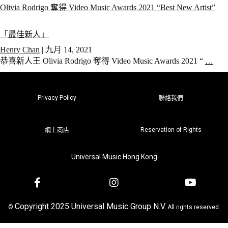
Olivia Rodrigo 奪得 Video Music Awards 2021 “Best New Artist”
「最佳新人」
Henry Chan
|
九月 14, 2021
恭喜新人王 Olivia Rodrigo 奪得 Video Music Awards 2021 “
…
Privacy Policy
聯絡我們
Reservation of Rights
網上商店
Universal Music Hong Kong
Copyright 2025 Universal Music Group N.V.
©
All rights reserved.