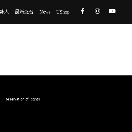
藝人
最新派台
News
UShop
Reservation of Rights