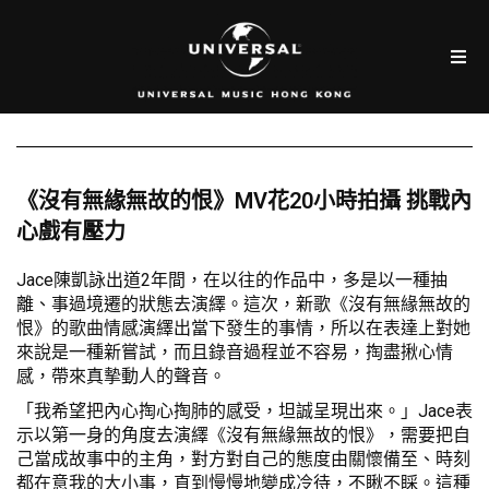
《沒有無緣無故的恨》MV花20小時拍攝 挑戰內
心戲有壓力
Jace陳凱詠出道2年間，在以往的作品中，多是以一種抽
離、事過境遷的狀態去演繹。這次，新歌《沒有無緣無故的
恨》的歌曲情感演繹出當下發生的事情，所以在表達上對她
來說是一種新嘗試，而且錄音過程並不容易，掏盡揪心情
感，帶來真摰動人的聲音。
「我希望把內心掏心掏肺的感受，坦誠呈現出來。」Jace表
示以第一身的角度去演繹《沒有無緣無故的恨》，需要把自
己當成故事中的主角，對方對自己的態度由關懷備至、時刻
都在意我的大小事，直到慢慢地變成冷待，不瞅不睬。這種