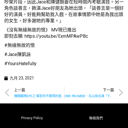
吵架片段，因此Jace和陳健朗要在短時間內考驗演技。另一
角色談善言，飾演Jace好朋友為她出頭，「談善言是一個好
好的演員，好能夠幫助我入戲，在故事情節中她是為我出頭
的女生，好多謝她的專業。」
《沒有無緣無故的恨》 MV現已推出
即刻去睇:
https://youtu.be/ExrnMPAwPBc
#無緣無故的恨
#Jace陳凱詠
#YoursHatefully
九月 23, 2021
上一篇
下一篇
傳聞戰隊EP5之 解答你不敢問的雲吞麵迷思🍜
ONE PROMISE、石山街出演「TONE MUSIC FESTIVAL 2021：未來音樂祭」
Privacy Policy
聯絡我們