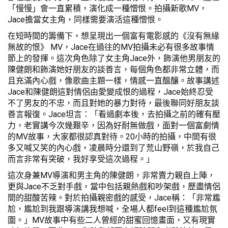
「慢慢」會一直累積，演化成一種憎恨。拍攝新歌MV，
Jace擔當女主角，同樣需要演活這種憎恨。
在短時間的籌備下，想呈現出一個富有電影感的《沒有無緣
無故的恨》 MV，Jace在過往的MV拍攝未必有很多故事情
節上的發揮。這次角色除了女主角Jace外，飾演他男朋友的
陳健朗和飾演她好朋友的談善言，每個角色都非常立體，而
且充滿內心戲，像歌曲主題一樣，情感一直醞釀。故事講述
Jace和陳健朗這對情侶由愛變成恨的過程，Jace始終忍受
不了男友的不忠，而且對她的暴力對待，最後聯同好朋友談
善言報復。Jace坦言：「看過劇本後，去拍攝之前的確有壓
力，老實講今次幾艱辛，因為好耐無做戲，面對一個富劇情
的MV故事，大家都很認真對待。20小時的拍攝，中間有很
多又喊又笑的內心戲，凌晨時分還到了荒山野嶺，於我自己
而言非常有突破，我好享受這次過程。」
這次身兼MV導演和男主角的陳健朗，非常賣力親自上陣，
更與Jace不乏對手戲，當中包括親熱戲和吵架戲，歷盡情侶
間的甜酸苦辣。對於拍攝親密戲的感受，Jace稱：「非常尷
尬，尷尬到我跟導演講我想喊，全場人都feel到這種尷尬氛
圍。」MV故事中有些二人曾經的甜蜜回憶畫面，又有現實