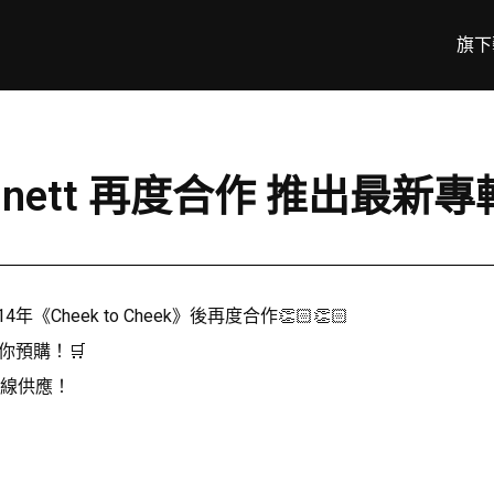
旗下
Bennett 再度合作 推出最新專輯
14年《Cheek to Cheek》後再度合作👏🏻👏🏻
先俾你預購！🛒
音帶全線供應！