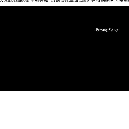
X Ambassadors 全新專輯《The Beautiful Liar》有得聽喇
Privacy Policy