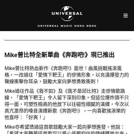
Mike曾比特全新單曲《奔跑吧!》現已推出
Mike曾比特熱血新作《奔跑吧!》面世！曲風挑戰搖滾風
格，一改過往「愛情下靶王」的慘情形象，以充滿爆發力的
聲線衝擊你耳朵，鼓勵大家向夢想勇敢衝刺！
Mike過往作品《我不如》及《我不是邱比特》走慘情歌路
線，「愛情下靶王」令人留下深刻印象。但這位爆炸頭不只
得一面，可塑性極高的他放下以往磁性細膩的演繹，今次以
高亢激昂的嗓音演繹新歌《奔跑吧!》，一向喜歡搖滾樂的
他直呼：「好爽！」
Mike亦希望透過這首歌鼓勵大家一起向夢想進發，他說：
「希望大家聽著這首歌可以將心底壓抑住的情緒釋放出來，