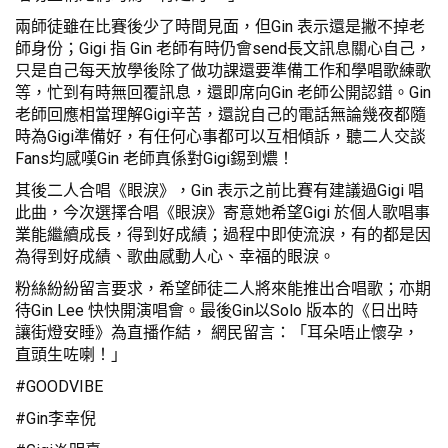
兩師徒雖在比賽後少了時間見面，但Gin 表示還是撇不掉老
師身份；Gigi 指 Gin 老師有時仍會send長文訊息關心自己，
只是自己每天放學後除了做功課還要準備工作和學唱歌練歌
等，忙到有時無回覆訊息，還即席向Gin 老師公開認錯。Gin
老師回應相當理解Gigi辛苦，還說自己的電話無論幾夜都隨
時為Gigi準備好，有任何心事都可以互相傾訴，聽二人交談
Fans均感嘆Gin 老師真係對Gigi錫到燶！
其後二人合唱《眼淚》，Gin 表示之前比賽有建議過Gigi 唱
此曲，今次選擇合唱《眼淚》寄意她希望Gigi 於個人歌唱事
業能繼續成長，得到好成績；過程中即使流淚，有的都是因
為得到好成績、歌曲感動人心、幸福的眼淚。
粉絲紛紛留言要求，希望師徒二人將來能推出合唱歌；亦期
待Gin Lee 快快開演唱會。最後Gin以Solo 版本的《日出時
讓街燈安睡》為直播作結， 網民留言：「耳朵唔止懷孕，
直頭生咗喇！」
#GOODVIBE
#Gin李幸倪