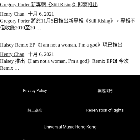
Gregory Porter 新專輯《Still Rising》即將推出
Henry Chan
|
十月 6, 2021
Gregory Porter 將於11月5日推出新專輯《Still Rising》，專輯不
但收錄2010至20
…
Halsey Remix EP《I am not a woman, I’m a god》現已推出
Henry Chan
|
十月 6, 2021
Halsey 推出《I am not a woman, I’m a god》Remix EP💽 今次
Remix
…
Privacy Policy
聯絡我們
Reservation of Rights
網上商店
Universal Music Hong Kong