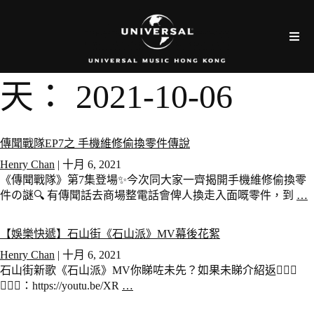
天：
2021-10-06
傳聞戰隊EP7之 手機維修偷換零件傳說
Henry Chan
|
十月 6, 2021
《傳聞戰隊》第7集登場✨今次同大家一齊揭開手機維修偷換零
件の謎🔍 有傳聞話去商場整電話會俾人換走入面嘅零件，到
…
【娛樂快遞】石山街《石山派》MV幕後花絮
Henry Chan
|
十月 6, 2021
石山街新歌《石山派》MV你睇咗未先？如果未睇介紹返💁🏻‍♂️
💁🏻‍♀️：https://youtu.be/XR
…