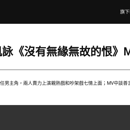
旗下
陳凱詠《沒有無緣無故的恨》
擔任男主角，兩人賣力上演親熱戲和吵架戲七情上面；MV中談善