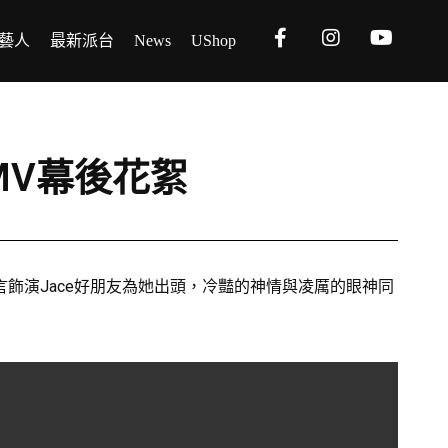
藝人
最新派台
News
UShop
MV幕後花絮
言飾演Jace好朋友為她出頭，冷豔的神情與凌厲的眼神同