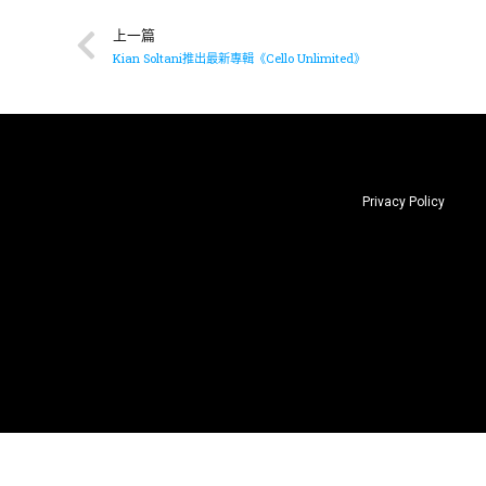
上一篇
Kian Soltani推出最新專輯《Cello Unlimited》
Privacy Policy