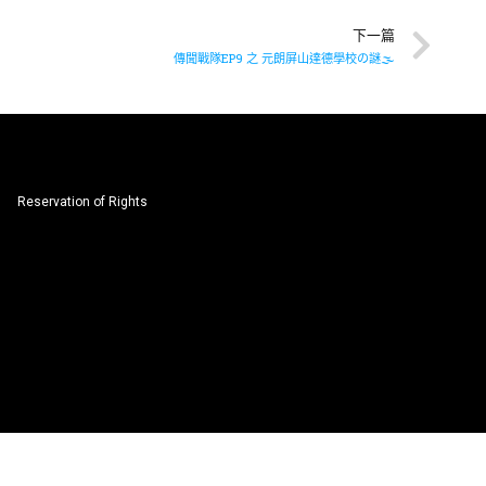
下一篇
傳聞戰隊EP9 之 元朗屏山達德學校の謎🌫️
Reservation of Rights