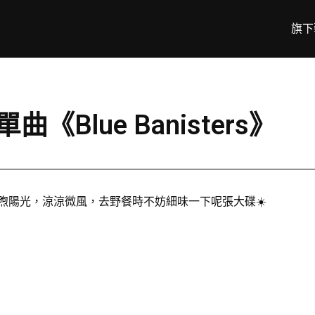
旗下
單曲《Blue Banisters》
s》🍁🍂 溫煦陽光，涼涼微風，去野餐時不妨細味一下呢張大碟☀️