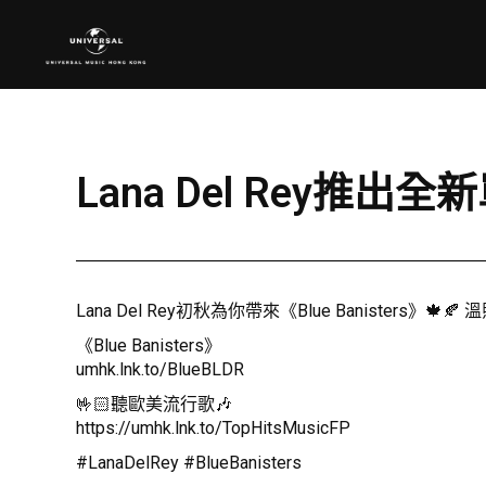
Lana Del Rey推出全新
Lana Del Rey初秋為你帶來《Blue Banister
《Blue Banisters》
umhk.lnk.to/BlueBLDR
🤟🏻聽歐美流行歌🎶
https://umhk.lnk.to/TopHitsMusicFP
#LanaDelRey #BlueBanisters