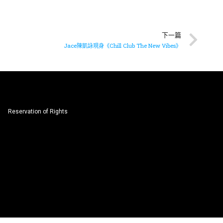
下一篇
Jace陳凱詠現身《Chill Club The New Vibes》
Reservation of Rights