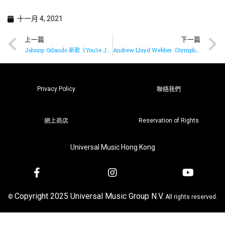
十一月 4, 2021
上一篇
下一篇
Johnny Orlando 新歌《You’re Just Drunk》已經上架
Andrew Lloyd Webber《Symphonic Suites》足本演出重溫
Privacy Policy
聯絡我們
Reservation of Rights
網上商店
Universal Music Hong Kong
Copyright 2025 Universal Music Group N.V.
©
All rights reserved.