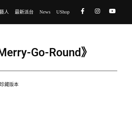
藝人
最新派台
News
UShop
ry-Go-Round》
人珍藏版本