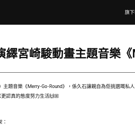
旗下
ce演繹宮崎駿動畫主題音樂《Mer
堡》主題音樂《Merry-Go-Round》，係久石讓親自為佢挑選嘅私
更認真的態度努力生活🙌🏼
上架：