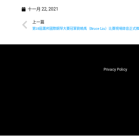
十一月 22, 2021
上一篇
第18屆蕭邦國際鋼琴大賽冠軍劉曉禹（Bruce Liu）比賽現場錄音正式
Privacy Policy