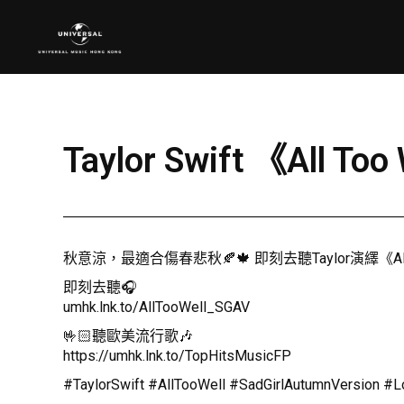
Taylor Swift 《All To
秋意涼，最適合傷春悲秋🍂🍁 即刻去聽Taylor演繹《All Too Wel
即刻去聽🎧
umhk.lnk.to/AllTooWell_SGAV
🤟🏻聽歐美流行歌🎶
https://umhk.lnk.to/TopHitsMusicFP
#TaylorSwift #AllTooWell #SadGirlAutumnVersion #