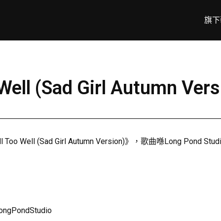
旗下
o Well (Sad Girl Autumn 
l (Sad Girl Autumn Version)》，歌曲喺Long Pond Studio
LongPondStudio