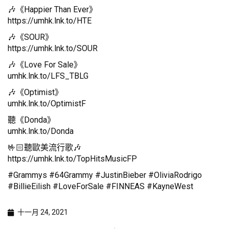
🎶《Happier Than Ever》
https://umhk.lnk.to/HTE
🎶《SOUR》
https://umhk.lnk.to/SOUR
🎶《Love For Sale》
umhk.lnk.to/LFS_TBLG
🎶《Optimist》
umhk.lnk.to/OptimistF
聽《Donda》
umhk.lnk.to/Donda
🤟🏻聽歐美流行歌🎶
https://umhk.lnk.to/TopHitsMusicFP
#Grammys #64Grammy #JustinBieber #OliviaRodrigo
#BillieEilish #LoveForSale #FINNEAS #KayneWest
十一月 24, 2021