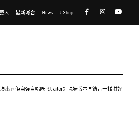
藝人
最新派台
News
UShop
40分鐘精彩演出✨ 佢自彈自唱嘅《traitor》現場版本同錄音一樣咁好