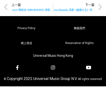
上一篇
下一篇
Jace 陳凱詠 UNBORDERED 演唱會跳舞精華
Joe Hisaishi 演奏《幽靈公主》的配樂《Ashitaka and San》
Privacy Policy
聯絡我們
Reservation of Rights
網上商店
Universal Music Hong Kong
Copyright 2025 Universal Music Group N.V.
©
All rights reserved.