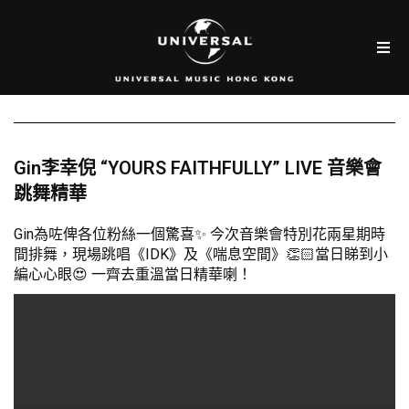
Gin李幸倪 “YOURS FAITHFULLY” LIVE 音樂會
跳舞精華
Gin為咗俾各位粉絲一個驚喜✨ 今次音樂會特別花兩星期時
間排舞，現場跳唱《IDK》及《喘息空間》👏🏻當日睇到小
編心心眼😍 一齊去重溫當日精華喇！