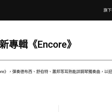
旗下
公佈新專輯《Encore》
輯《Encore》，彈奏德布西、舒伯特、蕭邦等耳熟能詳鋼琴獨奏曲，