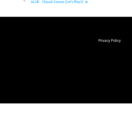
ALOK 《Squid Games (Let’s Play)》💫
Privacy Policy