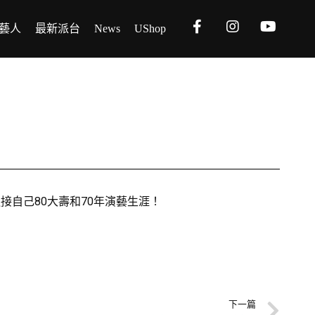
藝人
最新派台
News
UShop
以迎接自己80大壽和70年演藝生涯！
下一篇