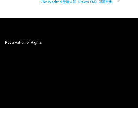
The Weeknd 全新大碟《Dawn FM》即將推出
Reservation of Rights