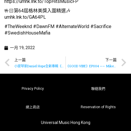
https://umhk.lnk.to/TopHitsMusicFP
🤟🏻第64屆格林美獎入圍精選🎶
umhk.lnk.to/GA64PL
#TheWeeknd #DawnFM #AlternateWorld #Sacrifice
#SwedishHouseMafia
一月 19, 2022
上一篇
下一篇
小提琴家Daniel Hope全新專輯《America》即將上市
《GOOD VIBE》EP004 —— Mike曾比特 x P1X3L x 石山街
Privacy Policy
聯絡我們
Reservation of Rights
網上商店
Universal Music Hong Kong