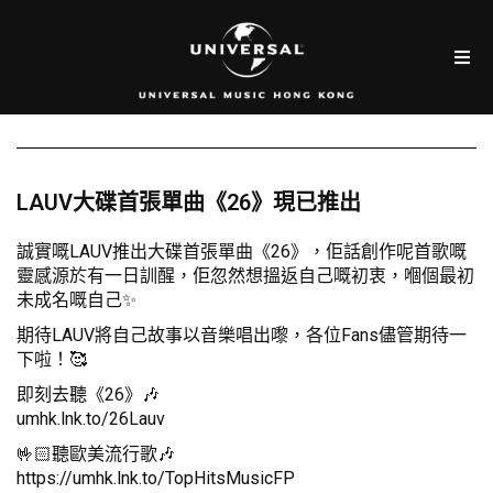
LAUV大碟首張單曲《26》現已推出
誠實嘅LAUV推出大碟首張單曲《26》，佢話創作呢首歌嘅
靈感源於有一日訓醒，佢忽然想搵返自己嘅初衷，嗰個最初
未成名嘅自己✨
期待LAUV將自己故事以音樂唱出嚟，各位Fans儘管期待一
下啦！🥰
即刻去聽《26》🎶
umhk.lnk.to/26Lauv
🤟🏻聽歐美流行歌🎶
https://umhk.lnk.to/TopHitsMusicFP