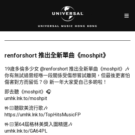
renforshort 推出全新單曲《moshpit》
19歲多倫多少女 @renforshort 推出全新單曲《moshpit》🎶
你有無試過曾經喺一段關係受傷想嘗試離開，但最後更害怕
傷害對方而留低？😢 新一年大家愛自己多啲啦！
即去聽《moshpit》🎧
umhk.lnk.to/moshpit
🤟🏻聽歐美流行歌🎶
https://umhk.lnk.to/TopHitsMusicFP
🤟🏻第64屆格林美獎入圍精選🎶
umhk.lnk.to/GA64PL