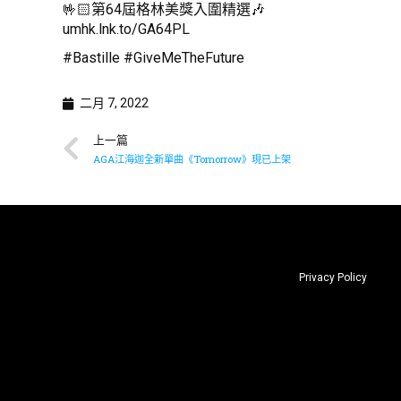
🤟🏻第64屆格林美獎入圍精選🎶
umhk.lnk.to/GA64PL
#Bastille #GiveMeTheFuture
二月 7, 2022
上一篇
AGA江海迦全新單曲《Tomorrow》現已上架
Privacy Policy