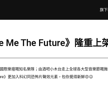
旗下
e Me The Future》隆重上
成依家國際樂壇嘅知名樂隊；由酒吧小木台走上全球各大型音樂節嘅舞台 🔥
Future》更加入科幻同恐怖片聲效元素，包你覺得新鮮😍😉