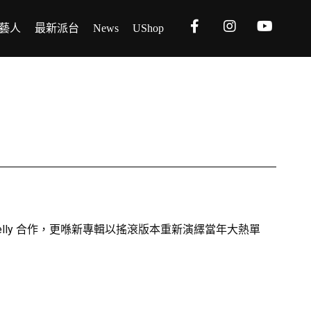
藝人
最新派台
News
UShop
ne Gun Kelly 合作，更喺新專輯以搖滾版本重新演繹當年大熱單