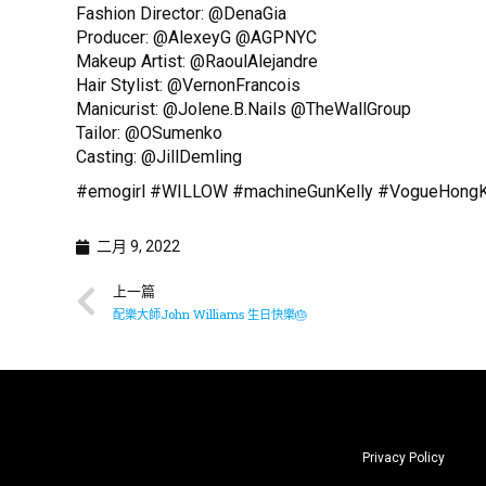
Fashion Director: @DenaGia
Producer: @AlexeyG @AGPNYC
Makeup Artist: @RaoulAlejandre
Hair Stylist: @VernonFrancois
Manicurist: @Jolene.B.Nails @TheWallGroup
Tailor: @OSumenko
Casting: @JillDemling
#emogirl #WILLOW #machineGunKelly #VogueHong
二月 9, 2022
上一篇
配樂大師John Williams 生日快樂🎂
Privacy Policy