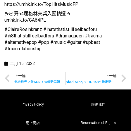
https://umhk.lnk.to/TopHitsMusicFP
🤟🏻第64屆格林美獎入圍精選🎶
umhk.lnk.to/GA64PL
#ClaireRosinkranz #ihatethatistillfeelbadforu
#ih8thatistillfeelbadforu #dramaqueen #trauma
#alternativepop #pop #music #guitar #upbeat
#toxicrelationship
二月 15, 2022
上一篇
下一篇
北歐極光之聲AURORA最新專輯《The Gods We Can Touch》已上架
Nicki Minaj x LIL BABY 推出新作《Bussin》
Privacy Policy
聯絡我們
Reservation of Rights
網上商店