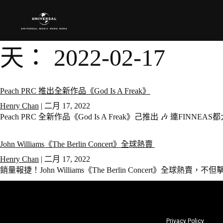
天：
2022-02-17
Peach PRC 推出全新作品《God Is A Freak》
Henry Chan
|
二月 17, 2022
Peach PRC 全新作品《God Is A Freak》己推出 🎶 連FINNEAS都大
John Williams《The Berlin Concert》全球熱賣
Henry Chan
|
二月 17, 2022
銷量報捷！John Williams《The Berlin Concert》全球熱
Privacy Policy