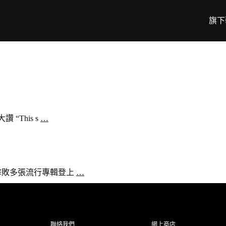
旗下
讚 “This s
…
賣，不但擊敗多張流行專輯登上
…
聯絡我們
網上商店