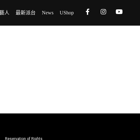
藝人
最新派台
News
UShop
Reservation of Rights