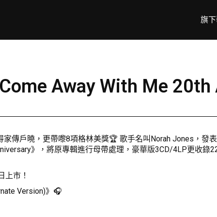
旗下
ome Away With Me 20t
，更帶嚟8項格林美獎🏆 歌手名叫Norah Jones，發表嘅就係
0th Anniversary》，將原專輯進行母帶處理，豪華版3CD/4
月29日上市！
te Version)》🎧