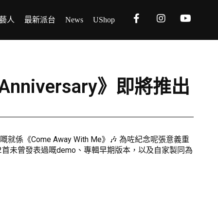
藝人
最新派台
News
UShop
h Anniversary》即將推出
《Come Away With Me》🎶 為咗紀念呢張意義重
LP更收錄22首未曾發表過嘅demo、專輯早期版本，以及自家製同為