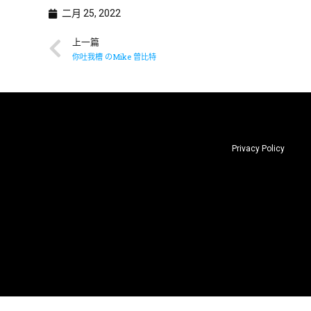
二月 25, 2022
上一篇
你吐我槽 のMike 曾比特
Privacy Policy