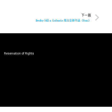
下一篇
Becky Hill x Galantis 推出全新作品《Run》
Reservation of Rights