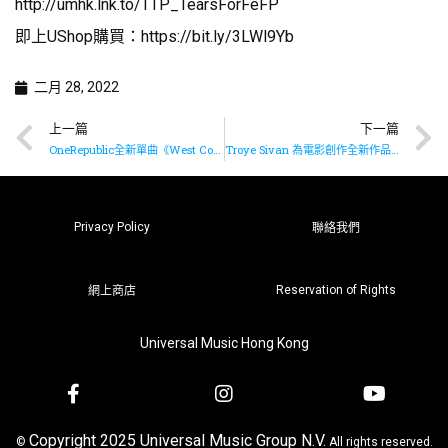
http://umhk.lnk.to/TTP_TearsForFeFP
即上UShop購買：
https://bit.ly/3LWl9Yb
二月 28, 2022
上一篇
下一篇
OneRepublic全新單曲《West Coast》現已推出
Troye Sivan 為電影創作全新作品《wait》
Privacy Policy
聯絡我們
Reservation of Rights
網上商店
Universal Music Hong Kong
Copyright 2025 Universal Music Group N.V.
©
All rights reserved.