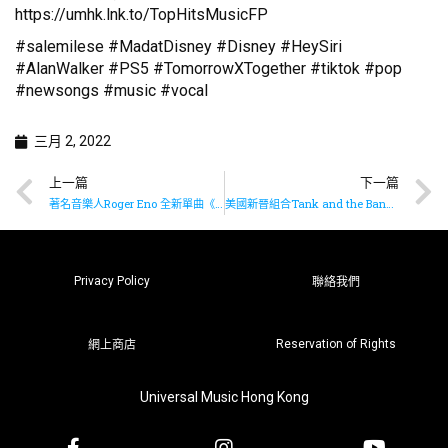
https://umhk.lnk.to/TopHitsMusicFP
#salemilese #MadatDisney #Disney #HeySiri
#AlanWalker #PS5 #TomorrowXTogether #tiktok #pop
#newsongs #music #vocal
三月 2, 2022
上一篇
下一篇
著名音樂人Roger Eno 全新單曲《A Place We Once Walked》現已推出
美國新晉組合Tank and the Bangas推出全新單曲《Stolen Fruit》
Privacy Policy
聯絡我們
Reservation of Rights
網上商店
Universal Music Hong Kong