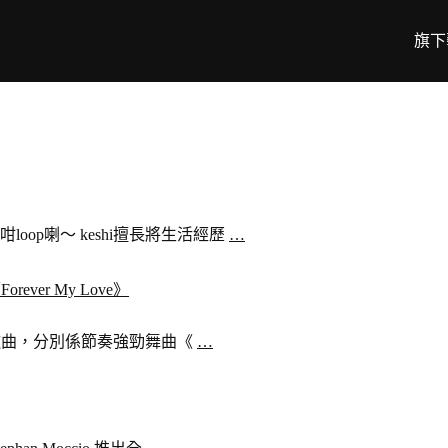
旗下
咁loop喇～ keshi擅長將生活經歷
…
rever My Love》
首西班牙歌曲，分別係節奏強勁舞曲《
…