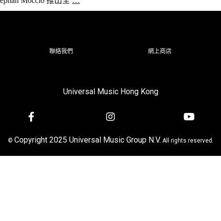
han Moccio 推出全
…
聯絡我們
網上商店
Universal Music Hong Kong
Copyright 2025 Universal Music Group N.V.
©
All rights reserved.