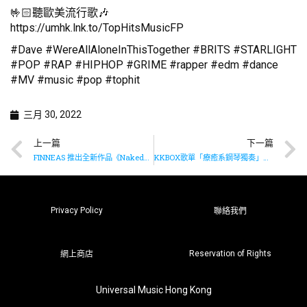
🤟🏻聽歐美流行歌🎶
https://umhk.lnk.to/TopHitsMusicFP
#Dave #WereAllAloneInThisTogether #BRITS #STARLIGHT
#POP #RAP #HIPHOP #GRIME #rapper #edm #dance
#MV #music #pop #tophit
三月 30, 2022
上一篇
下一篇
FINNEAS 推出全新作品《Naked》
KKBOX歌單「療癒系鋼琴獨奏」已推出
Privacy Policy
聯絡我們
Reservation of Rights
網上商店
Universal Music Hong Kong