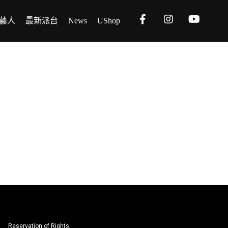
藝人
最新派台
News
UShop
Reservation of Rights