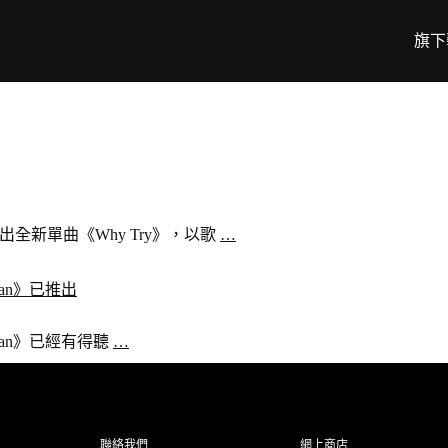
旗下
s推出全新單曲《Why Try》，以歌
…
 Man》已推出
 A Man》已經有得聽
…
聯絡我們
網上商店