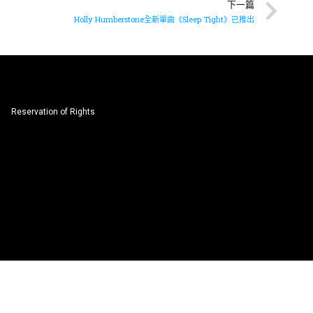
下一篇
Holly Humberstone全新單曲《Sleep Tight》已推出
Reservation of Rights