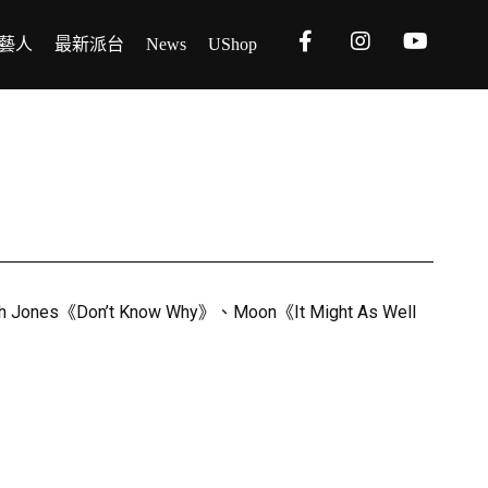
藝人
最新派台
News
UShop
t Know Why》、Moon《It Might As Well