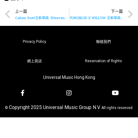
上一篇
下一篇
Calum Scott全新單曲《Heaven》已推出
YUNGBLUD X WILLOW 全新單曲《Memories》已推出
Privacy Policy
聯絡我們
Reservation of Rights
網上商店
Universal Music Hong Kong
Copyright 2025 Universal Music Group N.V.
©
All rights reserved.