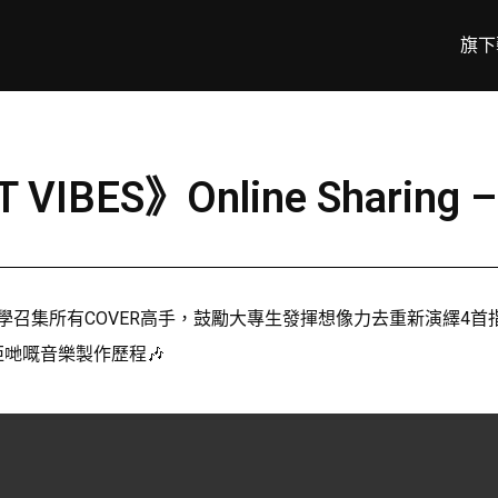
旗下
OT VIBES》Online Shar
10間大學召集所有COVER高手，鼓勵大專生發揮想像力去重新演繹
哋嘅音樂製作歷程🎶