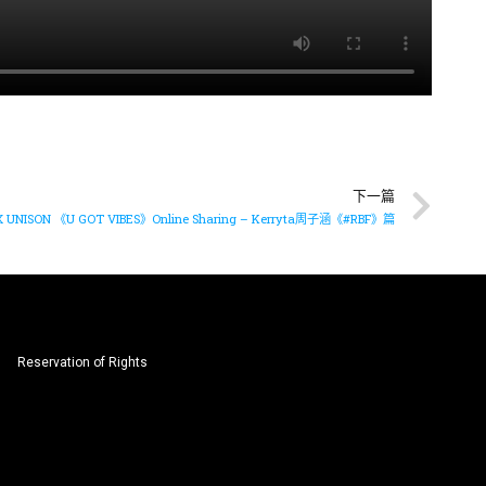
下一篇
 UNISON 《U GOT VIBES》Online Sharing – Kerryta周子涵《#RBF》篇
Reservation of Rights