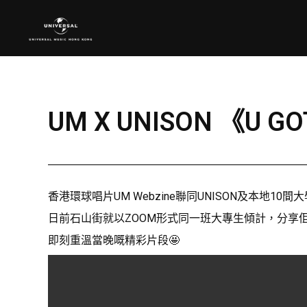
UM X UNISON 《U G
香港環球唱片UM Webzine聯同UNISON及本地
日前石山街就以ZOOM形式同一班大專生傾計，分享佢
即刻重溫當晚嘅精彩片段🤩