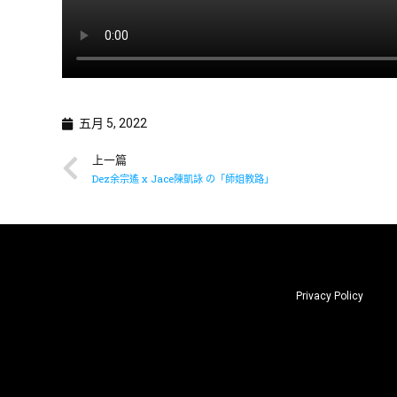
五月 5, 2022
上一篇
Dez余宗遙 x Jace陳凱詠 の「師姐教路」
Privacy Policy