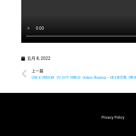
五月 8, 2022
上一篇
UM X UNISON 《U GOT VIBES》Online Sharing – DEZ余宗遙《
Privacy Policy