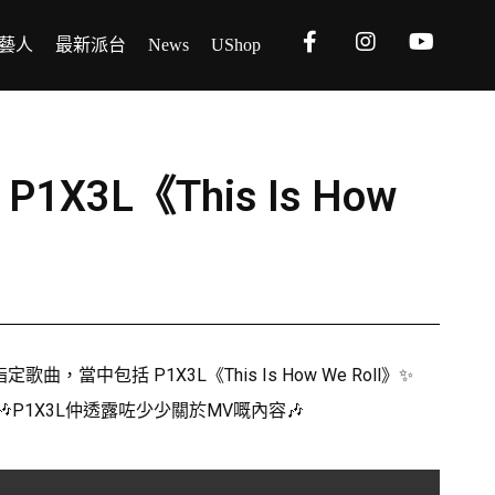
藝人
最新派台
News
UShop
 P1X3L《This Is How
中包括 P1X3L《This Is How We Roll》✨
程🎶P1X3L仲透露咗少少關於MV嘅內容🎶