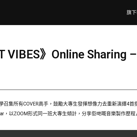
旗下
 VIBES》Online Sharing –
大學召集所有COVER高手，鼓勵大專生發揮想像力去重新演繹4首指定歌曲，當
》填詞人Oscar，以ZOOM形式同一班大專生傾計，分享佢哋嘅音樂製作歷